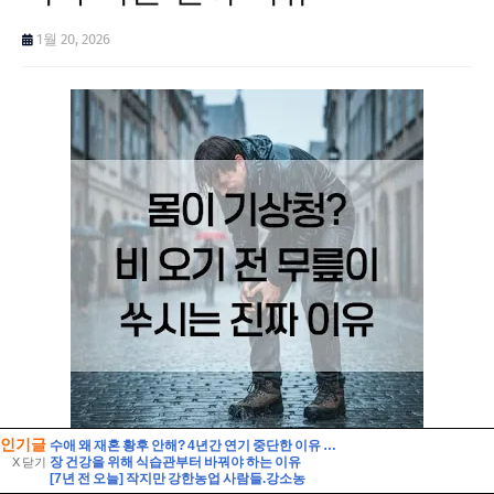
인기글
수애 왜 재혼 황후 안해? 4년간 연기 중단한 이유 ft 차기작
장 건강을 위해 식습관부터 바꿔야 하는 이유
X 닫기
[7년 전 오늘] 작지만 강한농업 사람들.강소농