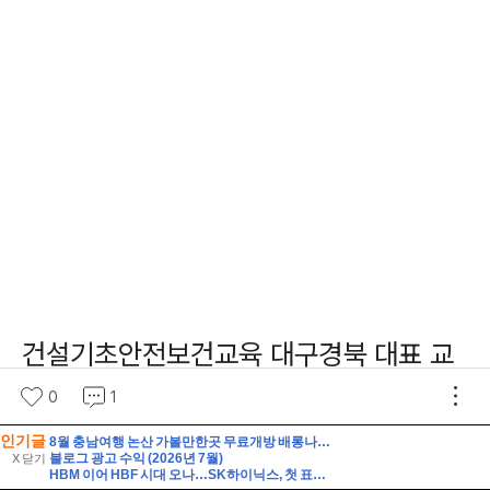
인기글
8월 충남여행 논산 가볼만한곳 무료개방 배롱나무꽃 절정 여름꽃 만개한 300년 명재고택
블로그 광고 수익 (2026년 7월)
X 닫기
HBM 이어 HBF 시대 오나…SK하이닉스, 첫 표준규격 공개