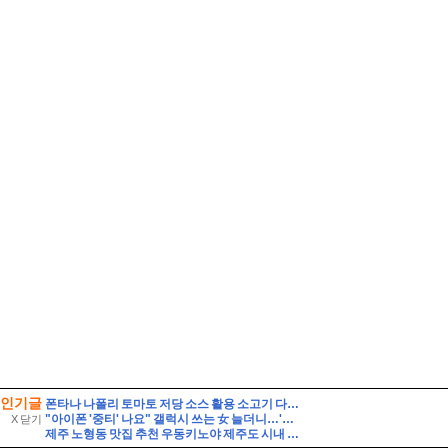
인기글
폰타나 나폴리 토마토 저당 소스 활용 소고기 다짐육 파스타 레시피 유기농 통밀면 삶는 시간 꿀팁
"아이폰 '중티' 나요" 갤럭시 쓰는 女 늘더니…'놀라운 결과'
X 닫기
제주 노형동 맛집 추천 우동키노야 제주도 시내 우동 맛집