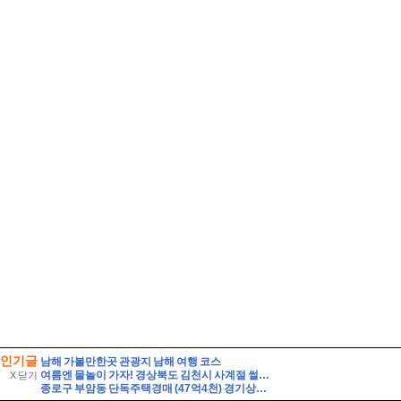
인기글
남해 가볼만한곳 관광지 남해 여행 코스
여름엔 물놀이 가자! 경상북도 김천시 사계절 썰매장
X 닫기
종로구 부암동 단독주택경매 (47억4천) 경기상고인근 대지260평 건물60평 2층주택 유찰1회 종로구부암동단독주택 부동산경매 매물건