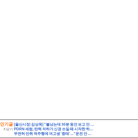
인기글
[울산시장:김상욱] "불났는데 30분 동안 보고 안 해?" 김상욱 호통에 얼어붙은 회의장
PDRN 세럼, 탄력 저하가 신경 쓰일 때 시작한 하스벨 세럼·크림 루틴
X 닫기
무면허 만취 역주행에 여고생 '중태'…"운전 안 했다" 거짓말 뒤집은 CCTV 입수