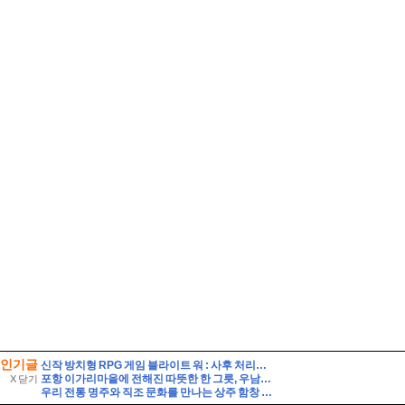
인기글
신작 방치형 RPG 게임 블라이트 워 : 사후 처리국 런칭 플레이 후기
포항 이가리마을에 전해진 따뜻한 한 그릇, 우남회 짜장면 봉사와 살풀이 공연
X 닫기
우리 전통 명주와 직조 문화를 만나는 상주 함창 명주 박물관